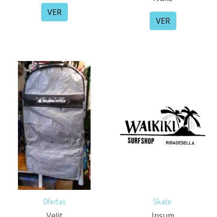
VER
VER
Ofertas
Skate
Velit
Ipsum